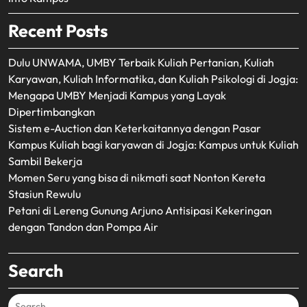
Recent Posts
Dulu UNWAMA, UMBY Terbaik Kuliah Pertanian, Kuliah
Karyawan, Kuliah Informatika, dan Kuliah Psikologi di Jogja:
Mengapa UMBY Menjadi Kampus yang Layak
Dipertimbangkan
Sistem e-Auction dan Keterkaitannya dengan Pasar
Kampus Kuliah bagi karyawan di Jogja: Kampus untuk Kuliah
Sambil Bekerja
Momen Seru yang bisa di nikmati saat Nonton Kereta
Stasiun Rewulu
Petani di Lereng Gunung Arjuno Antisipasi Kekeringan
dengan Tandon dan Pompa Air
Search