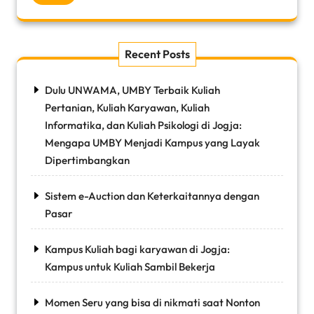
Recent Posts
Dulu UNWAMA, UMBY Terbaik Kuliah
Pertanian, Kuliah Karyawan, Kuliah
Informatika, dan Kuliah Psikologi di Jogja:
Mengapa UMBY Menjadi Kampus yang Layak
Dipertimbangkan
Sistem e-Auction dan Keterkaitannya dengan
Pasar
Kampus Kuliah bagi karyawan di Jogja:
Kampus untuk Kuliah Sambil Bekerja
Momen Seru yang bisa di nikmati saat Nonton