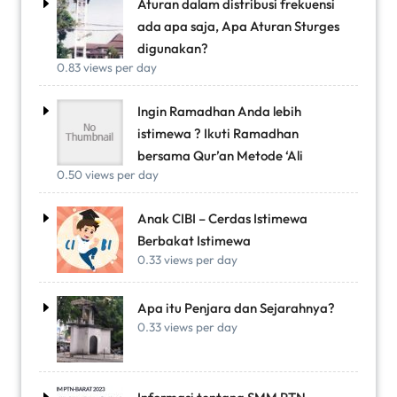
Aturan dalam distribusi frekuensi
ada apa saja, Apa Aturan Sturges
digunakan?
0.83 views per day
Ingin Ramadhan Anda lebih
istimewa ? Ikuti Ramadhan
bersama Qur’an Metode ‘Ali
0.50 views per day
Anak CIBI – Cerdas Istimewa
Berbakat Istimewa
0.33 views per day
Apa itu Penjara dan Sejarahnya?
0.33 views per day