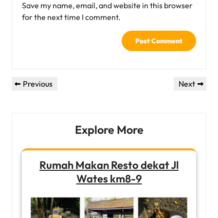
Save my name, email, and website in this browser
for the next time I comment.
Post
Previous
Next
Previous
Next
navigation
Post
Post
Explore More
Rumah Makan Resto dekat Jl
Wates km8-9