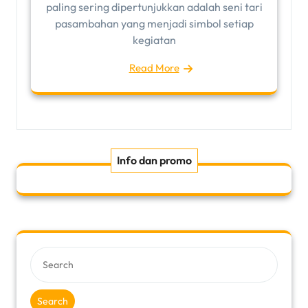
paling sering dipertunjukkan adalah seni tari
pasambahan yang menjadi simbol setiap
kegiatan
Read More
Info dan promo
Search