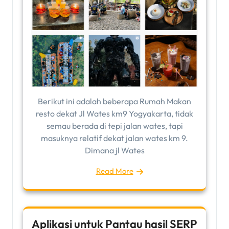
Berikut ini adalah beberapa Rumah Makan
resto dekat Jl Wates km9 Yogyakarta, tidak
semau berada di tepi jalan wates, tapi
masuknya relatif dekat jalan wates km 9.
Dimana jl Wates
Read More
Aplikasi untuk Pantau hasil SERP