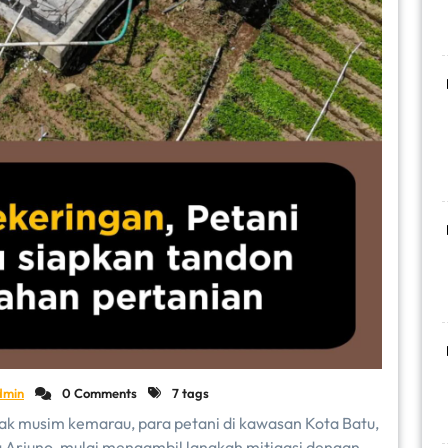
dmin
0 Comments
7 tags
ak musim kemarau, para petani di kawasan Kota Batu,
g Arjuno, mulai mengambil langkah mitigasi dengan