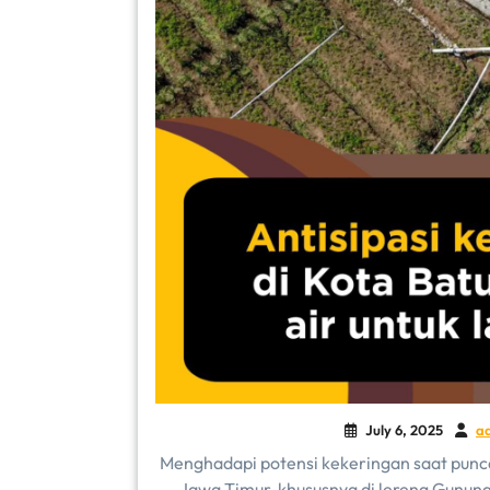
July 6, 2025
a
Menghadapi potensi kekeringan saat punc
Jawa Timur, khususnya di lereng Gunun