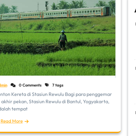
dmin
0 Comments
7 tags
nton Kereta di Stasiun Rewulu Bagi para penggemar
 akhir pekan, Stasiun Rewulu di Bantul, Yogyakarta,
dalah tempat
Read More