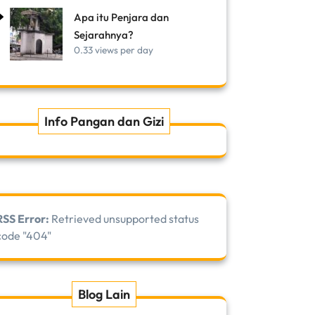
Apa itu Penjara dan
Sejarahnya?
0.33 views per day
Info Pangan dan Gizi
RSS Error:
Retrieved unsupported status
code "404"
Blog Lain