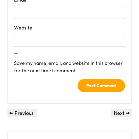
Website
Save my name, email, and website in this browser
for the next time I comment.
Post
Previous
Next
Previous
Next
navigation
Post
Post