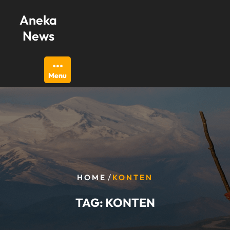
Skip
Aneka
to
content
News
Menu
/
HOME
KONTEN
TAG:
KONTEN