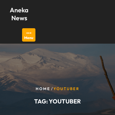
Skip
Aneka
to
content
News
Menu
/
HOME
YOUTUBER
TAG:
YOUTUBER