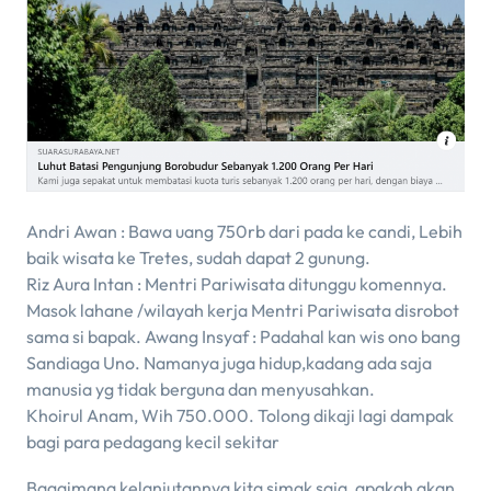
Andri Awan : Bawa uang 750rb dari pada ke candi, Lebih
baik wisata ke Tretes, sudah dapat 2 gunung.
Riz Aura Intan : Mentri Pariwisata ditunggu komennya.
Masok lahane /wilayah kerja Mentri Pariwisata disrobot
sama si bapak. Awang Insyaf : Padahal kan wis ono bang
Sandiaga Uno. Namanya juga hidup,kadang ada saja
manusia yg tidak berguna dan menyusahkan.
Khoirul Anam, Wih 750.000. Tolong dikaji lagi dampak
bagi para pedagang kecil sekitar
Bagaimana kelanjutannya kita simak saja, apakah akan