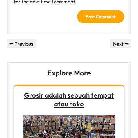
for the next time I comment.
Post
Previous
Next
Previous
Next
navigation
Post
Post
Explore More
Grosir adalah sebuah tempat
atau toko