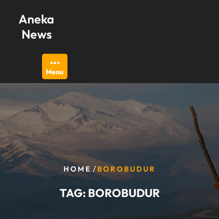
Skip
Aneka
to
content
News
Menu
/
HOME
BOROBUDUR
TAG:
BOROBUDUR