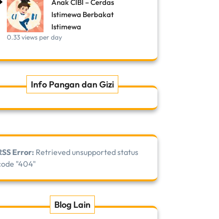
Anak CIBI – Cerdas
Istimewa Berbakat
Istimewa
0.33 views per day
Info Pangan dan Gizi
RSS Error:
Retrieved unsupported status
code "404"
Blog Lain