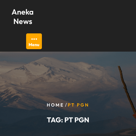
Skip
Aneka
to
content
News
Menu
/
HOME
PT PGN
TAG:
PT PGN