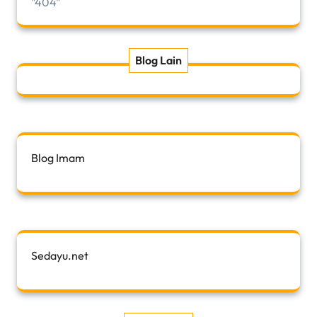
"404"
Blog Lain
Blog Imam
Sedayu.net