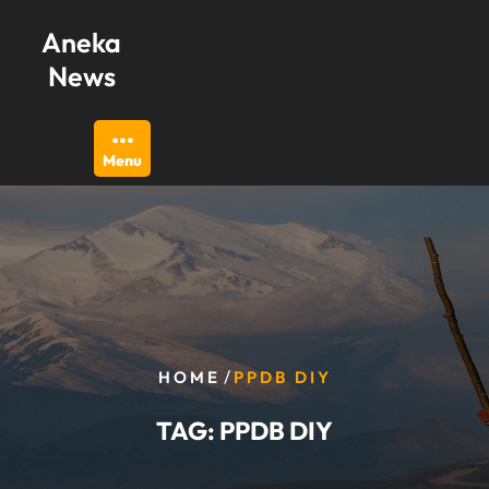
Skip
Aneka
to
content
News
Menu
/
HOME
PPDB DIY
TAG:
PPDB DIY