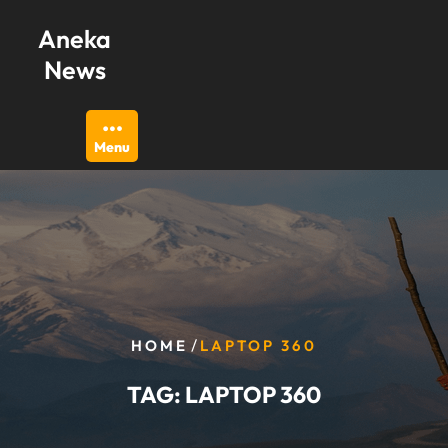
Skip
Aneka
to
content
News
Menu
/
HOME
LAPTOP 360
TAG:
LAPTOP 360