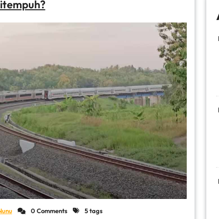
itempuh?
Nunu
0 Comments
5 tags