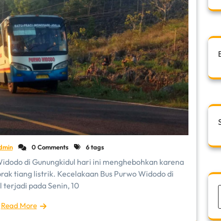
dmin
0 Comments
6 tags
idodo di Gunungkidul hari ini menghebohkan karena
k tiang listrik. Kecelakaan Bus Purwo Widodo di
 terjadi pada Senin, 10
Read More