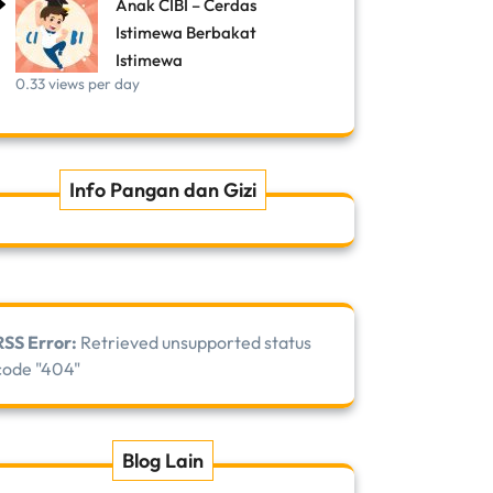
Anak CIBI – Cerdas
Istimewa Berbakat
Istimewa
0.33 views per day
Info Pangan dan Gizi
RSS Error:
Retrieved unsupported status
code "404"
Blog Lain