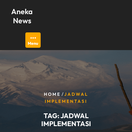
Skip
Aneka
to
content
News
Menu
/
HOME
JADWAL
IMPLEMENTASI
TAG:
JADWAL
IMPLEMENTASI