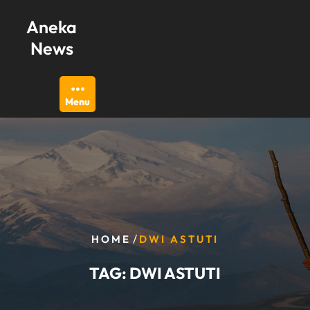
Skip
Aneka
to
content
News
Menu
/
HOME
DWI ASTUTI
TAG:
DWI ASTUTI