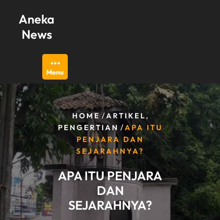
Skip
Aneka
to
content
News
Menu
/
,
HOME
ARTIKEL
/
PENGERTIAN
APA ITU
PENJARA DAN
SEJARAHNYA?
APA ITU PENJARA
DAN
SEJARAHNYA?