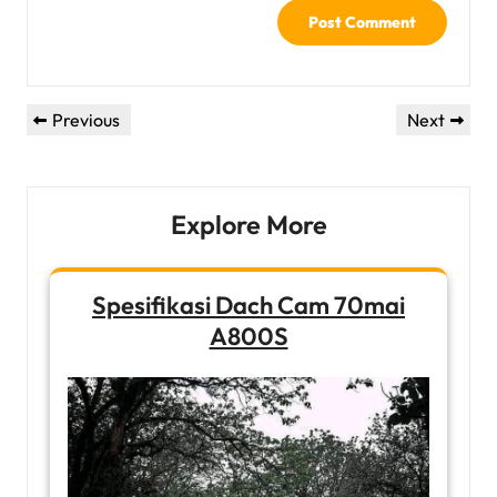
Post
Previous
Next
Previous
Next
navigation
Post
Post
Explore More
Spesifikasi Dach Cam 70mai
A800S