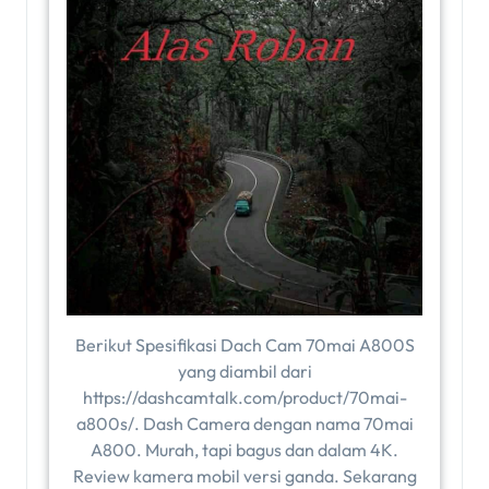
Berikut Spesifikasi Dach Cam 70mai A800S
yang diambil dari
https://dashcamtalk.com/product/70mai-
a800s/. Dash Camera dengan nama 70mai
A800. Murah, tapi bagus dan dalam 4K.
Review kamera mobil versi ganda. Sekarang