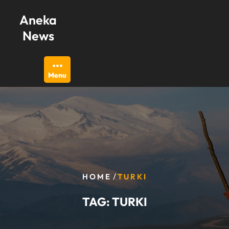
Skip
Aneka
to
content
News
Menu
/
HOME
TURKI
TAG:
TURKI