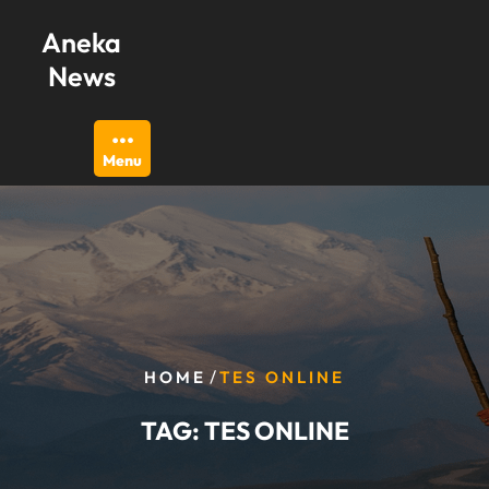
Skip
Aneka
to
content
News
Menu
/
HOME
TES ONLINE
TAG:
TES ONLINE