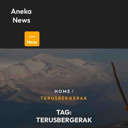
Skip
Aneka
to
content
News
Menu
/
HOME
TERUSBERGERAK
TAG:
TERUSBERGERAK