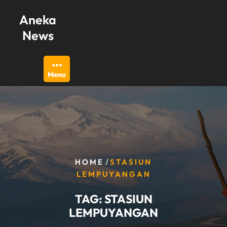
Skip
Aneka
to
content
News
Menu
/
HOME
STASIUN
LEMPUYANGAN
TAG:
STASIUN
LEMPUYANGAN