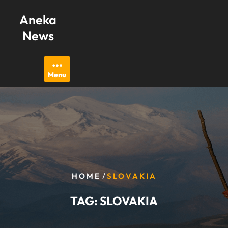
Skip
Aneka
to
content
News
Menu
/
HOME
SLOVAKIA
TAG:
SLOVAKIA