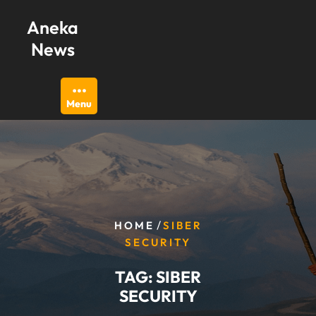
Skip
Aneka
to
content
News
Menu
/
HOME
SIBER
SECURITY
TAG:
SIBER
SECURITY