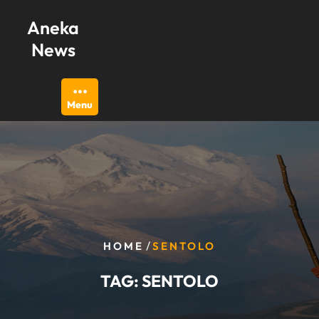
Skip
Aneka
to
content
News
Menu
/
HOME
SENTOLO
TAG:
SENTOLO