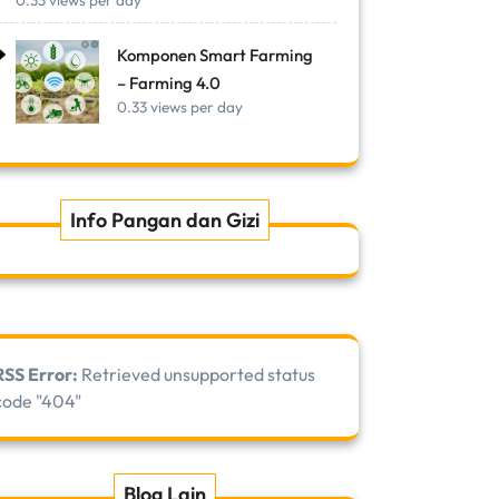
0.33 views per day
Komponen Smart Farming
– Farming 4.0
0.33 views per day
Info Pangan dan Gizi
RSS Error:
Retrieved unsupported status
code "404"
Blog Lain