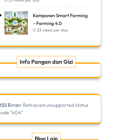
0.33 views per day
Komponen Smart Farming
– Farming 4.0
0.33 views per day
Info Pangan dan Gizi
RSS Error:
Retrieved unsupported status
code "404"
Blog Lain