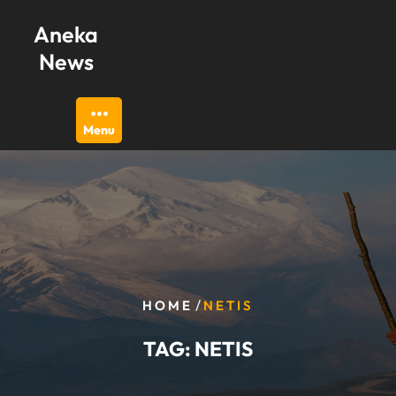
Skip
Aneka
to
content
News
Menu
/
HOME
NETIS
TAG:
NETIS