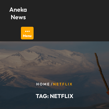
Skip
Aneka
to
content
News
Menu
/
HOME
NETFLIX
TAG:
NETFLIX