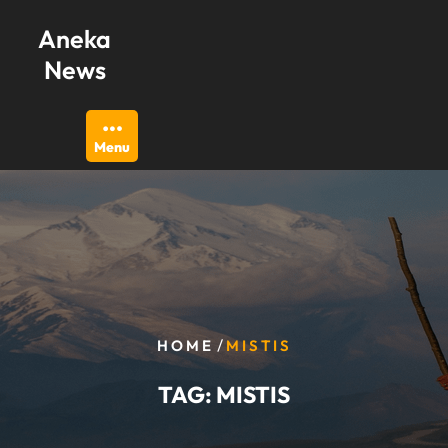
Skip
Aneka
to
content
News
Menu
/
HOME
MISTIS
TAG:
MISTIS