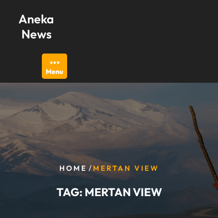
Skip
Aneka
to
content
News
Menu
/
HOME
MERTAN VIEW
TAG:
MERTAN VIEW