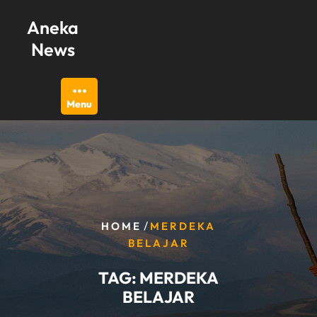
Skip
Aneka
to
content
News
Menu
/
HOME
MERDEKA
BELAJAR
TAG:
MERDEKA
BELAJAR