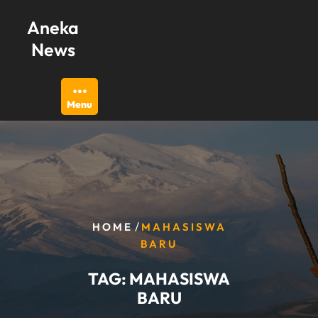
Skip
Aneka
to
content
News
Menu
/
HOME
MAHASISWA
BARU
TAG:
MAHASISWA
BARU