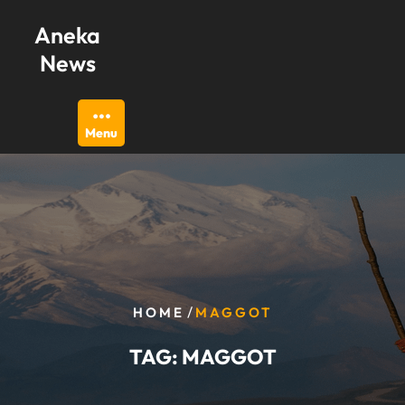
Skip
Aneka
to
content
News
Menu
/
HOME
MAGGOT
TAG:
MAGGOT