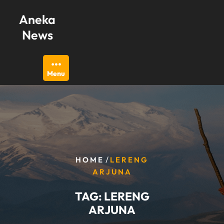
Skip
Aneka
to
content
News
Menu
/
HOME
LERENG
ARJUNA
TAG:
LERENG
ARJUNA