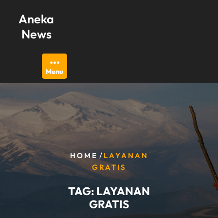
Skip
Aneka
to
content
News
Menu
/
HOME
LAYANAN
GRATIS
TAG:
LAYANAN
GRATIS