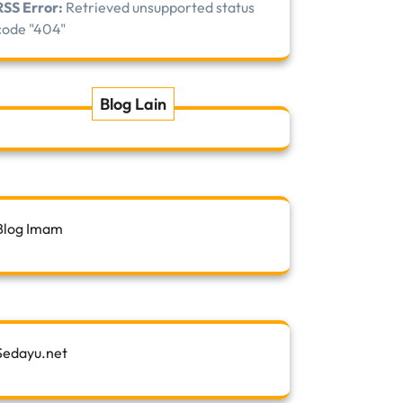
RSS Error:
Retrieved unsupported status
code "404"
Blog Lain
Blog Imam
Sedayu.net