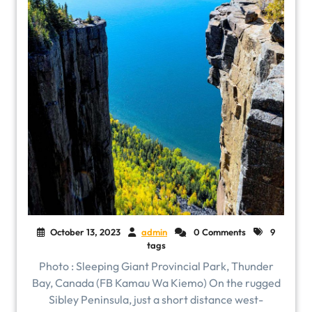
October 13, 2023
admin
0 Comments
9
tags
Photo : Sleeping Giant Provincial Park, Thunder
Bay, Canada (FB Kamau Wa Kiemo) On the rugged
Sibley Peninsula, just a short distance west-