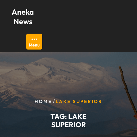
Skip
Aneka
to
content
News
Menu
/
HOME
LAKE SUPERIOR
TAG:
LAKE
SUPERIOR