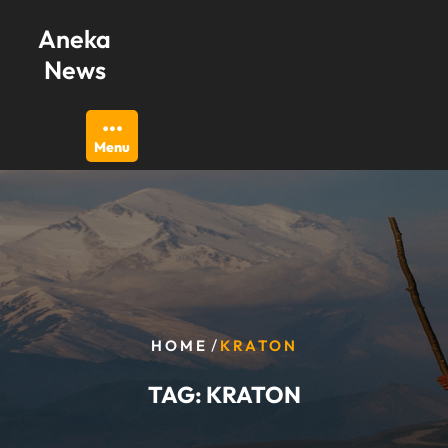
Skip
Aneka
to
content
News
Menu
/
HOME
KRATON
TAG:
KRATON