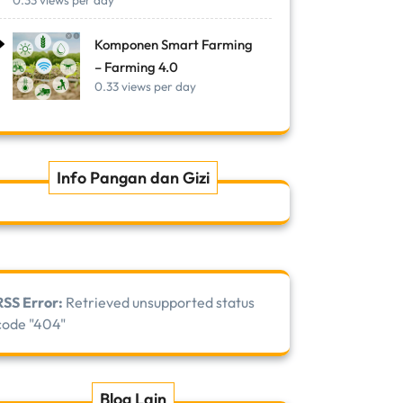
0.33 views per day
Komponen Smart Farming
– Farming 4.0
0.33 views per day
Info Pangan dan Gizi
RSS Error:
Retrieved unsupported status
code "404"
Blog Lain