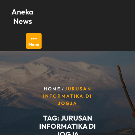
Skip
Aneka
to
content
News
Menu
/
HOME
JURUSAN
INFORMATIKA DI
JOGJA
TAG:
JURUSAN
INFORMATIKA DI
JOGJA