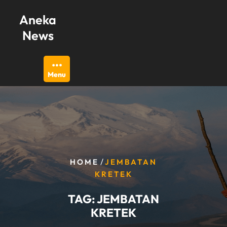
Skip
Aneka
to
content
News
Menu
/
HOME
JEMBATAN
KRETEK
TAG:
JEMBATAN
KRETEK