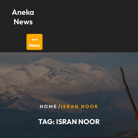
Skip
Aneka
to
content
News
Menu
/
HOME
ISRAN NOOR
TAG:
ISRAN NOOR