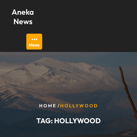
Skip
Aneka
to
content
News
Menu
/
HOME
HOLLYWOOD
TAG:
HOLLYWOOD