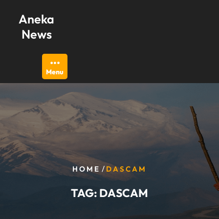
Skip
Aneka
to
content
News
Menu
/
HOME
DASCAM
TAG:
DASCAM