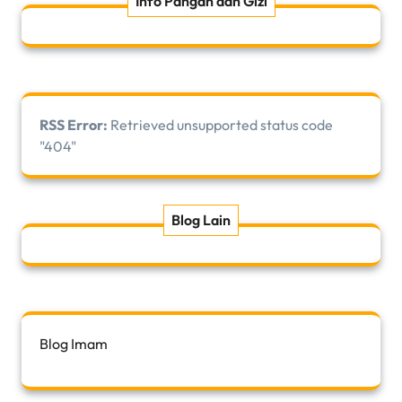
Info Pangan dan Gizi
RSS Error:
Retrieved unsupported status code
"404"
Blog Lain
Blog Imam