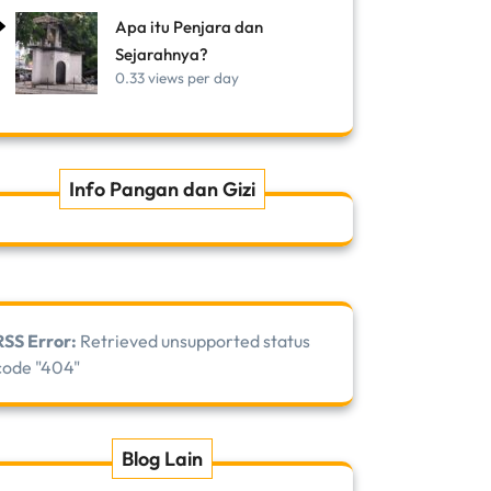
Apa itu Penjara dan
Sejarahnya?
0.33 views per day
Info Pangan dan Gizi
RSS Error:
Retrieved unsupported status
code "404"
Blog Lain