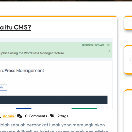
a itu CMS?
admin
0 Comments
2 tags
alah sebuah perangkat lunak yang memungkinkan
 mempublikasikan konten secara mudah dan efisien.