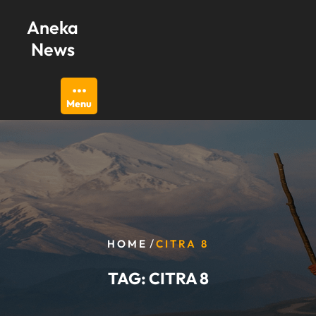
Skip
Aneka
to
content
News
Menu
/
HOME
CITRA 8
TAG:
CITRA 8