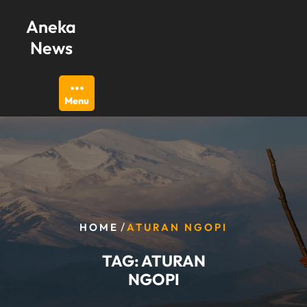
Skip
Aneka
to
content
News
Menu
/
HOME
ATURAN NGOPI
TAG:
ATURAN
NGOPI