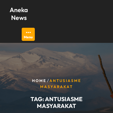
Skip
Aneka
to
content
News
Menu
/
HOME
ANTUSIASME
MASYARAKAT
TAG:
ANTUSIASME
MASYARAKAT