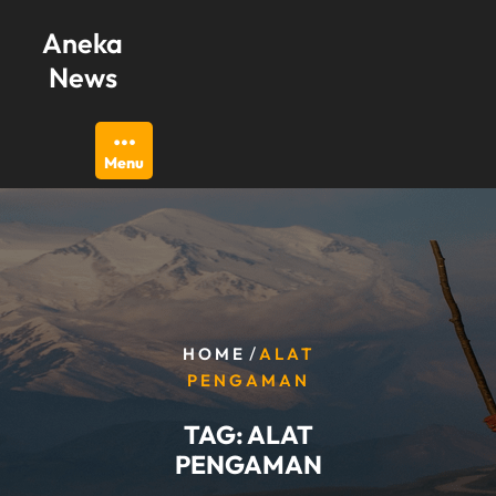
Skip
Aneka
to
content
News
Menu
/
HOME
ALAT
PENGAMAN
TAG:
ALAT
PENGAMAN