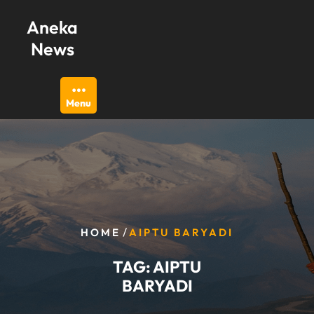
Skip
Aneka
to
content
News
Menu
/
HOME
AIPTU BARYADI
TAG:
AIPTU
BARYADI