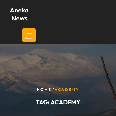
Skip
Aneka
to
content
News
Menu
/
HOME
ACADEMY
TAG:
ACADEMY