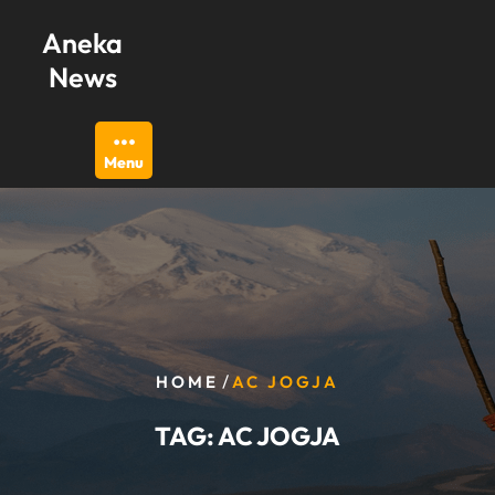
Skip
Aneka
to
content
News
Menu
/
HOME
AC JOGJA
TAG:
AC JOGJA